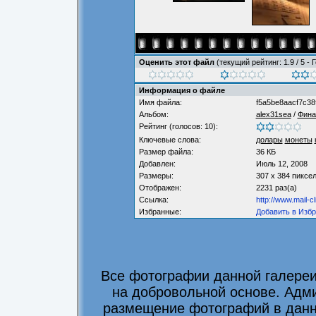
Оценить этот файл
(текущий рейтинг: 1.9 / 5 - 
Информация о файле
Имя файла:
f5a5be8aacf7c38
Альбом:
alex31sea
/
Фина
Рейтинг (голосов: 10):
Ключевые слова:
долары
монеты
Размер файла:
36 КБ
Добавлен:
Июль 12, 2008
Размеры:
307 x 384 пиксе
Отображен:
2231 раз(а)
Ссылка:
http://www.mail-c
Избранные:
Добавить в Изб
Все фотографии данной галере
на добровольной основе. Адми
размещение фотографий в данно