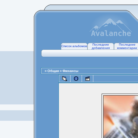
Последние
Последние
Список альбомов
добавления
комментарии
>
Общая
>
Финансы