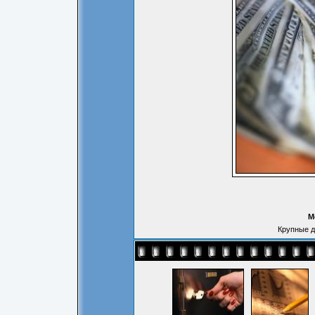
М
Крупные д