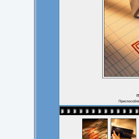
П
Приспособле