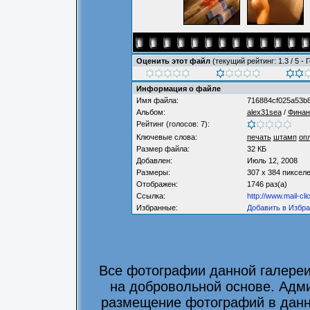
Оценить этот файл
(текущий рейтинг: 1.3 / 5 - 
Информация о файле
Имя файла:
716884cf025a53b
Альбом:
alex31sea
/
Фина
Рейтинг (голосов: 7):
Ключевые слова:
печать
штамп
оп
Размер файла:
32 КБ
Добавлен:
Июль 12, 2008
Размеры:
307 x 384 пиксел
Отображен:
1746 раз(а)
Ссылка:
http://www.mail-cl
Избранные:
Добавить в Избр
Все фотографии данной галере
на добровольной основе. Адми
размещение фотографий в данно