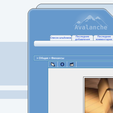
Последние
Последние
Список альбомов
добавления
комментарии
>
Общая
>
Финансы