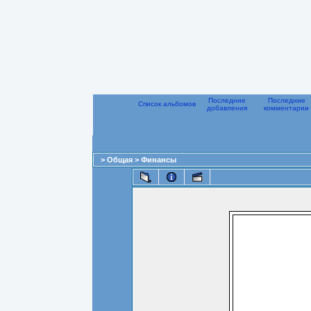
Последние
Последние
Список альбомов
добавления
комментарии
>
Общая
>
Финансы