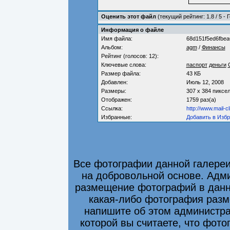
Оценить этот файл
(текущий рейтинг: 1.8 / 5 - 
Информация о файле
Имя файла:
68d151f5ed6fbea
Альбом:
agm
/
Финансы
Рейтинг (голосов: 12):
Ключевые слова:
паспорт
деньги
Размер файла:
43 КБ
Добавлен:
Июль 12, 2008
Размеры:
307 x 384 пиксе
Отображен:
1759 раз(а)
Ссылка:
http://www.mail-
Избранные:
Добавить в Изб
Все фотографии данной галере
на добровольной основе. Адми
размещение фотографий в данно
какая-либо фотография разм
напишите об этом администра
которой вы считаете, что фот