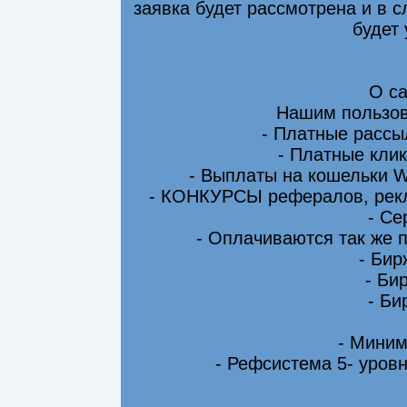
заявка будет рассмотрена и в 
будет
О са
Нашим пользов
- Платные рассы
- Платные клик
- Выплаты на кошельки 
- КОНКУРСЫ рефералов, рекл
- Се
- Оплачиваются так же 
- Бир
- Би
- Би
- Миним
- Рефсистема 5- уровн