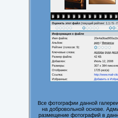
Оценить этот файл
(текущий рейтинг: 1.1 / 5 - 
Информация о файле
Имя файла:
20e4a0bad955a1b
Альбом:
agm
/
Финансы
Рейтинг (голосов: 9):
Ключевые слова:
долоры
руки
деся
Размер файла:
42 КБ
Добавлен:
Июль 12, 2008
Размеры:
307 x 384 пиксел
Отображен:
1725 раз(а)
Ссылка:
http://www.mail-cl
Избранные:
Добавить в Избр
Все фотографии данной галере
на добровольной основе. Адми
размещение фотографий в данно