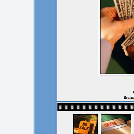
Дватц