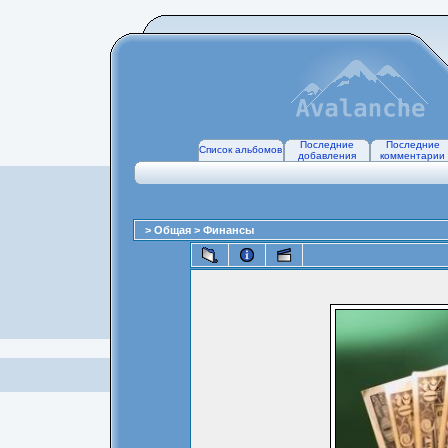
Последние
Последние
Список альбомов
добавления
комментарии
>
Общая
>
Финансы