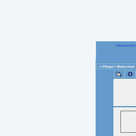
Список альбо
>
Общая
>
Животные