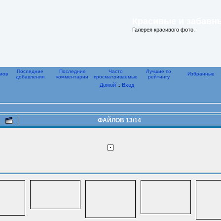
Красивые и забавн
Галерея красивого фото.
Последние
Последние
Часто
Лучшие по
мов
Избранные
добавления
комментарии
просматриваемые
рейтингу
Домой
::
Вход
ФАЙЛОВ 13/14