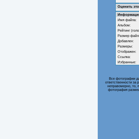
Оценить эт
Информация
Имя файла:
Альбом:
Рейтинг (голо
Размер файл
Добавлен:
Размеры:
Отображен:
Ссылка:
Избранные:
Все фотографии д
ответственности за 
неправомерно, то, 
фотография размещ