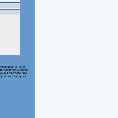
истрация не несёт
фотография размещена
ой вы считаете, что
рушений, она будет