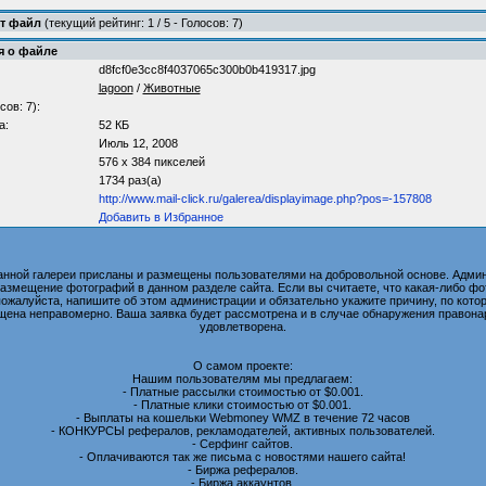
от файл
(текущий рейтинг: 1 / 5 - Голосов: 7)
 о файле
d8fcf0e3cc8f4037065c300b0b419317.jpg
lagoon
/
Животные
сов: 7):
а:
52 КБ
Июль 12, 2008
576 x 384 пикселей
1734 раз(а)
http://www.mail-click.ru/galerea/displayimage.php?pos=-157808
Добавить в Избранное
анной галереи присланы и размещены пользователями на добровольной основе. Админ
размещение фотографий в данном разделе сайта. Если вы считаете, что какая-либо 
пожалуйста, напишите об этом администрации и обязательно укажите причину, по котор
ена неправомерно. Ваша заявка будет рассмотрена и в случае обнаружения правона
удовлетворена.
О самом проекте:
Нашим пользователям мы предлагаем:
- Платные рассылки стоимостью от $0.001.
- Платные клики стоимостью от $0.001.
- Выплаты на кошельки Webmoney WMZ в течение 72 часов
- КОНКУРСЫ рефералов, рекламодателей, активных пользователей.
- Серфинг сайтов.
- Оплачиваются так же письма с новостями нашего сайта!
- Биржа рефералов.
- Биржа аккаунтов.