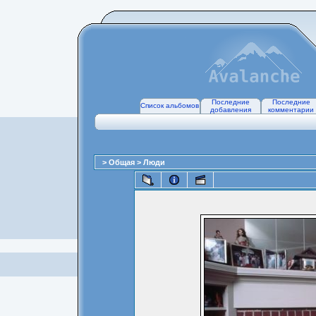
Последние
Последние
Список альбомов
добавления
комментарии
>
Общая
>
Люди