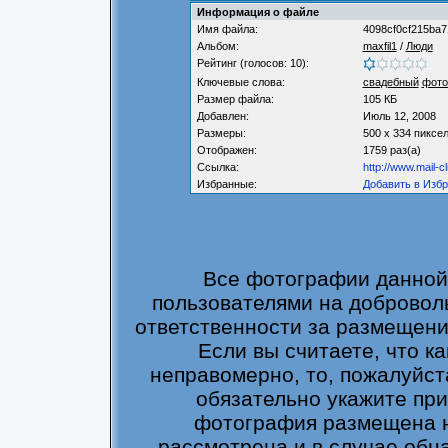
Информация о файле
Имя файла:
4098cf0cf215ba7
Альбом:
maxfil1
/
Люди
Рейтинг (голосов: 10):
Ключевые слова:
свадебный
фото
Размер файла:
105 КБ
Добавлен:
Июль 12, 2008
Размеры:
500 x 334 пиксе
Отображен:
1759 раз(а)
Ссылка:
http://www.mail-
Избранные:
Добавить в Изб
Все фотографии данной
пользователями на добровол
ответственности за размещени
Если вы считаете, что 
неправомерно, то, пожалуйст
обязательно укажите прич
фотография размещена н
рассмотрена и в случае обн