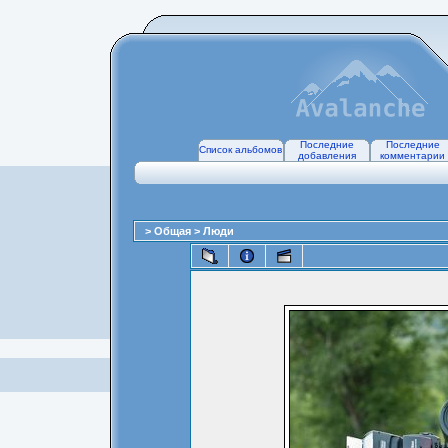
Последние
Последние
Список альбомов
добавления
комментарии
>
Общая
>
Люди