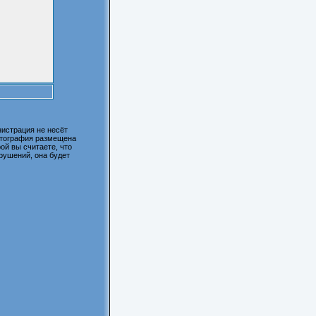
истрация не несёт
фотография размещена
ой вы считаете, что
рушений, она будет