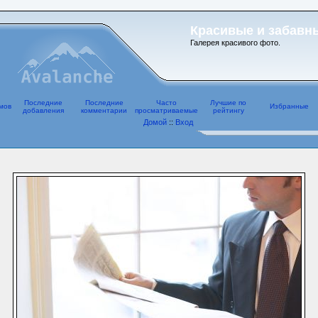
Красивые и забавн
Галерея красивого фото.
Последние
Последние
Часто
Лучшие по
мов
Избранные
добавления
комментарии
просматриваемые
рейтингу
Домой
::
Вход