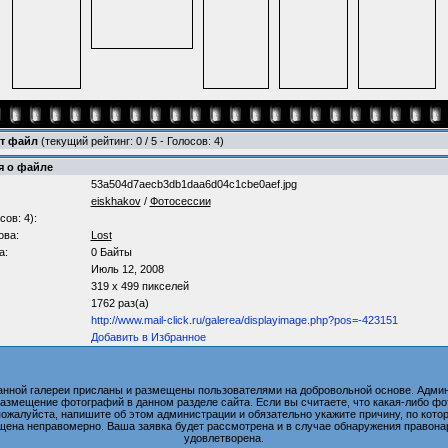
от файл
(текущий рейтинг: 0 / 5 - Голосов: 4)
 о файле
53a504d7aecb3db1daa6d04c1cbe0aef.jpg
eiskhakov
/
Фотосессии
сов: 4):
ова:
Lost
а:
0 Байты
Июль 12, 2008
319 x 499 пикселей
1762 раз(а)
http://www.mail-click.ru/galerea/displayimage.php?pos=-423151
Добавить в Избранное
анной галереи присланы и размещены пользователями на добровольной основе. Админ
размещение фотографий в данном разделе сайта. Если вы считаете, что какая-либо 
пожалуйста, напишите об этом администрации и обязательно укажите причину, по котор
ена неправомерно. Ваша заявка будет рассмотрена и в случае обнаружения правона
удовлетворена.