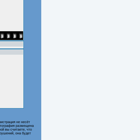
истрация не несёт
фотография размещена
ой вы считаете, что
рушений, она будет