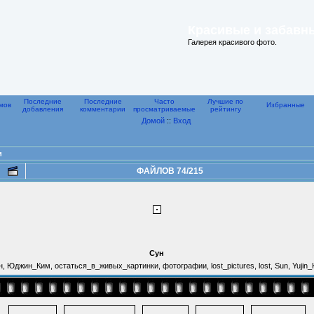
Красивые и забавн
Галерея красивого фото.
Последние
Последние
Часто
Лучшие по
мов
Избранные
добавления
комментарии
просматриваемые
рейтингу
Домой
::
Вход
и
ФАЙЛОВ 74/215
Сун
, Юджин_Ким, остаться_в_живых_картинки, фотографии, lost_pictures, lost, Sun, Yujin_