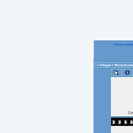
Список альбо
>
Общая
>
Фотосесси
Сун