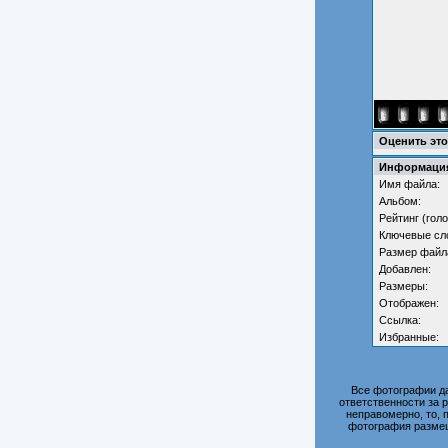
Оценить эт
Информация
Имя файла:
Альбом:
Рейтинг (голо
Ключевые сл
Размер файл
Добавлен:
Размеры:
Отображен:
Ссылка:
Избранные:
Все фотографии д
ответственности за 
неправомерно, то, 
фотография размещ