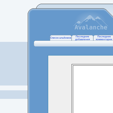
Последние
Последние
Список альбомов
добавления
комментарии