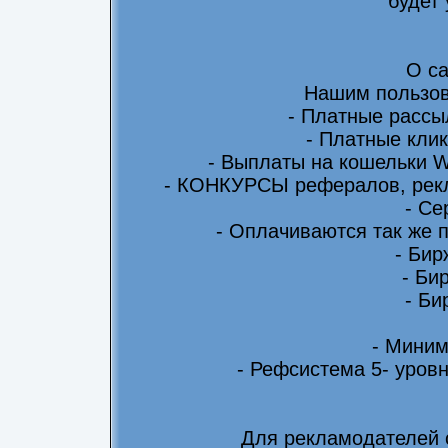
будет
О са
Нашим пользов
- Платные рассы
- Платные клик
- Выплаты на кошельки 
- КОНКУРСЫ рефералов, рекл
- Се
- Оплачиваются так же 
- Бир
- Би
- Би
- Миним
- Рефсистема 5- уровн
Для рекламодателей 