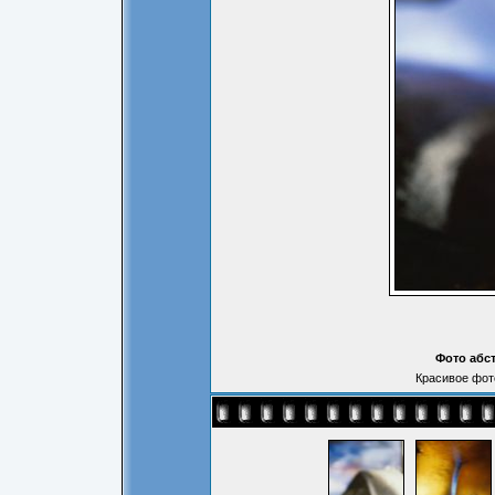
Фото абст
Красивое фото