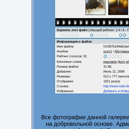
Оценить этот файл
(текущий рейтинг: 1.4 / 5 - 
Информация о файле
Имя файла:
f14387b194db2ae5
Альбом:
vcey1
/
Абстракц
Рейтинг (голосов: 9):
Ключевые слова:
красивое
фото
а
Размер файла:
31 КБ
Добавлен:
Июль 12, 2008
Размеры:
513 x 777 пиксел
Отображен:
1821 раз(а)
Ссылка:
http://www.mail-c
Избранные:
Добавить в Избр
Все фотографии данной галере
на добровольной основе. Адми