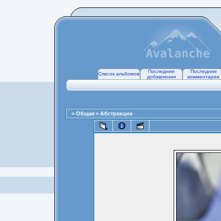
Последние
Последние
Список альбомов
добавления
комментарии
>
Общая
>
Абстракции