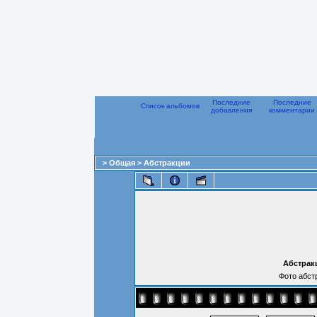
Последние
Последние
Список альбомов
добавления
комментарии
>
Общая
>
Абстракции
Абстракц
Фото абст