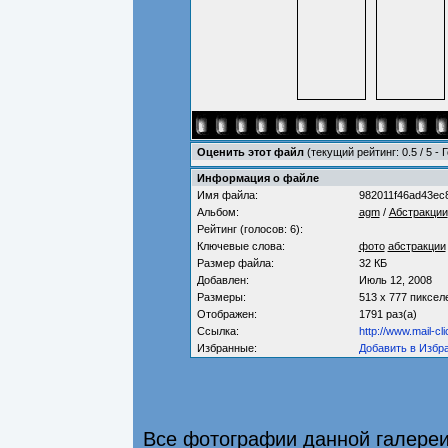
Оценить этот файл
(текущий рейтинг: 0.5 / 5 - 
Информация о файле
Имя файла:
982011f46ad43ec8
Альбом:
agm
/
Абстракции
Рейтинг (голосов: 6):
Ключевые слова:
фото
абстракции
Размер файла:
32 КБ
Добавлен:
Июль 12, 2008
Размеры:
513 x 777 пиксел
Отображен:
1791 раз(а)
Ссылка:
http://www.mail-c
Избранные:
Добавить в Избр
Все фотографии данной галере